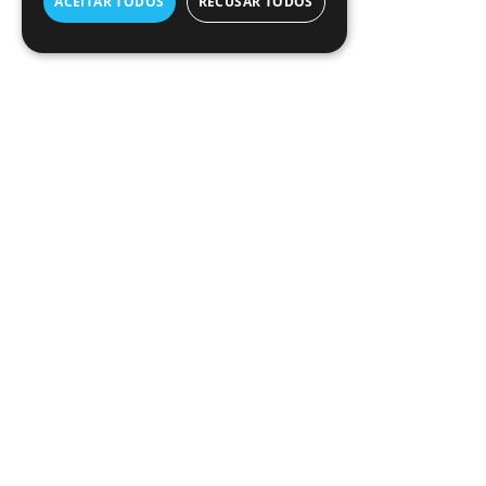
ACEITAR TODOS
RECUSAR TODOS
PRODUTOS
BIODEGRADÁVEL
Clean Kill Clássico
MUNDO DOS
INSETOS
Clean Kill Extra
Micro-fast
PERGUNTAS
FREQUENTES
POLÍTICA DE
PRIVACIDADE
CONTACTE-NOS